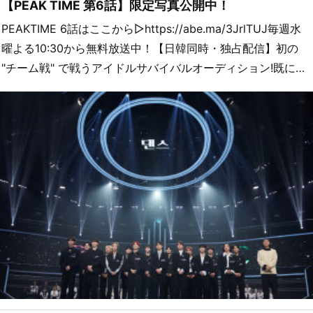
【PEAK TIME 第6話】限定写真公開中！
PEAKTIME 6話はここから▷https://abe.ma/3JrlTUJ毎週水
曜よる10:30から無料放送中！【日韓同時・独占配信】初の
"チーム戦" で戦うアイドルサバイバルオーディション!既に…