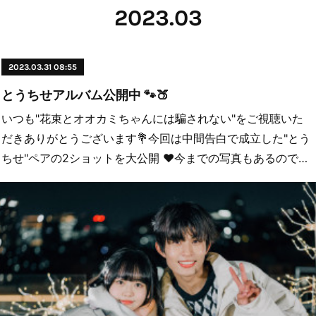
2023
.
03
2023.03.31 08:55
とうちせアルバム公開中 🐾🍑
いつも"花束とオオカミちゃんには騙されない"をご視聴いた
だきありがとうございます💐今回は中間告白で成立した"とう
ちせ"ペアの2ショットを大公開 ❤︎今までの写真もあるので…