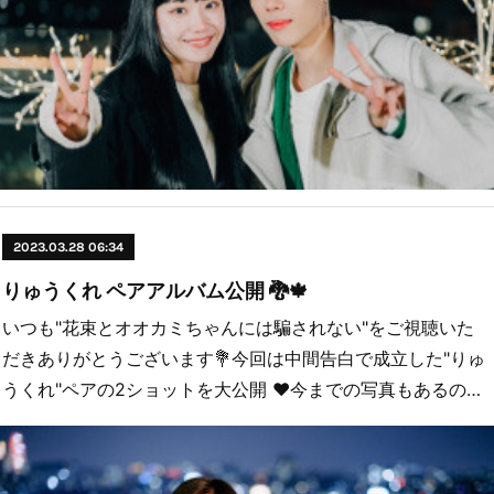
2023.03.28 06:34
りゅうくれ ペアアルバム公開 🐉🍁
いつも"花束とオオカミちゃんには騙されない"をご視聴いた
だきありがとうございます💐今回は中間告白で成立した"りゅ
うくれ"ペアの2ショットを大公開 ❤︎今までの写真もあるの…