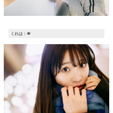
くれは：🍁