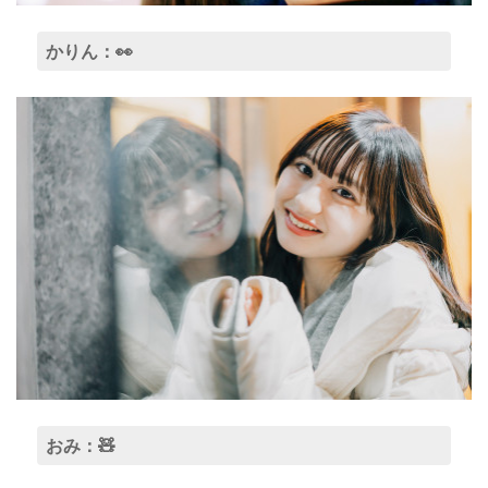
かりん：👀
おみ：🧸