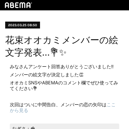
2023.03.25 08:50
花束オオカミメンバーの絵
文字発表...💐✨
みなさんアンケート回答ありがとうございました!!
メンバーの絵文字が決定しました👏
オオカミSNSやABEMAのコメント欄でぜひ使ってみ
てください💐
次回はついに中間告白、メンバーの恋の矢印は
ここ
から見る
なぎさ：🍓