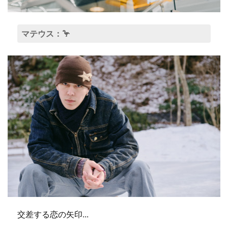
マテウス：🦩
交差する恋の矢印...