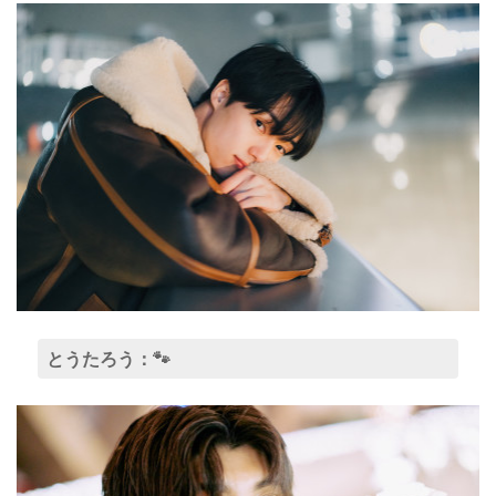
とうたろう：🐾