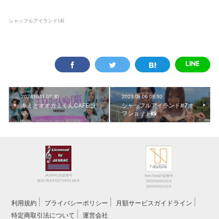
シャッフルアイランド
(
4
)
2024.10.11 07:30
2023.09.06 08:50
キミとオオカミくんCAFE🐺
シャッフルアイランド#7オ
🩵
フショット📸