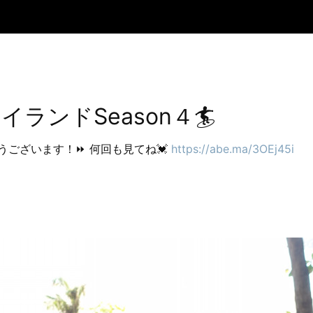
ランドSeason４🏄
うございます！⏩ 何回も見てね💓
https://abe.ma/3OEj45i