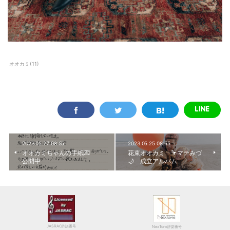
オオカミ
(
11
)
2023.05.27 08:55
2023.05.25 08:55
オオカミちゃんの手紙💌
花束オオカミ 🦩マテみづ
公開中
🌙 成立アルバム