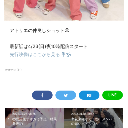
アトリエの仲良しショット🤗
最新話は4/23(日)夜10時配信スタート
先行映像はここから見る 💐🐺
オオカミ
(
11
)
2023.04.26 08:55
2023.04.19 08:55
🐺脱落後オオカミ予想 結果
💐花束オオカミ🐺 メンバー
発表🐺
の思い出アルバム