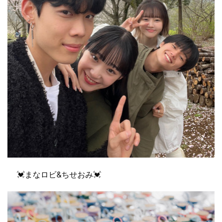
💓まなロビ&ちせおみ💓