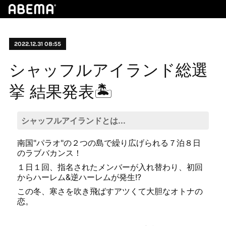
2022.12.31 08:55
シャッフルアイランド総選
挙 結果発表🏝
シャッフルアイランドとは...
南国"パラオ"の２つの島で繰り広げられる７泊８日
のラブバカンス！
１日１回、指名されたメンバーが入れ替わり、初回
からハーレム&逆ハーレムが発生!?
この冬、寒さを吹き飛ばすアツくて大胆なオトナの
恋。