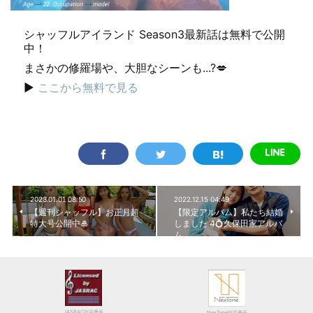
シャッフルアイランド Season3最新話は無料で公開
中！
まさかの修羅場や、大胆なシーンも...?💋
▶︎
ここから無料で見る
2023.01.01 08:50
2022.12.15 04:49
【週刊シャッフル】お正月超
【限定アルバム】私たち結婚
特大号公開中🎍
しました 4💍久保田家アルバ
ム