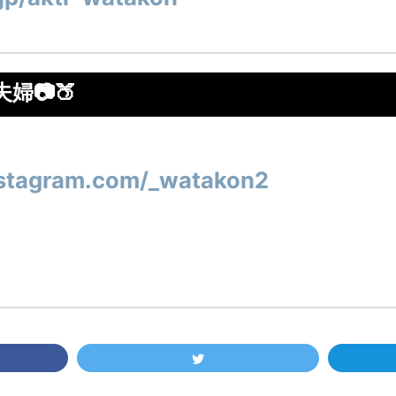
婦📷🍑
nstagram.com/_watakon2