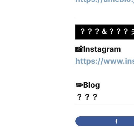
？？？＆？？？ 夫
📸Instagram
https://www.i
✏️Blog
？？？